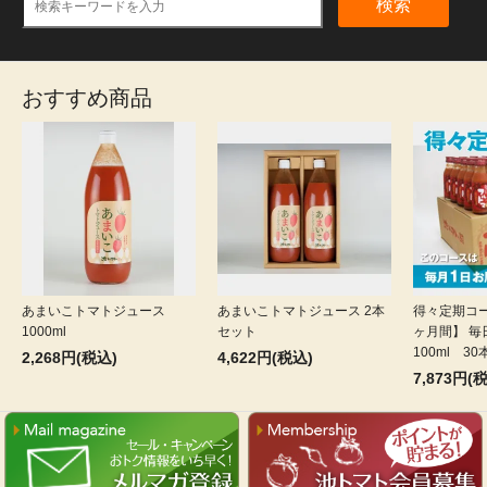
検索
おすすめ商品
あまいこトマトジュース
あまいこトマトジュース 2本
得々定期コー
1000ml
セット
ヶ月間】 
100ml 30
2,268円(税込)
4,622円(税込)
7,873円(